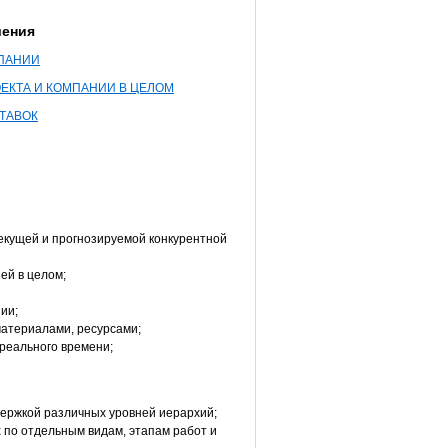
шения
ПАНИИ
ЕКТА И КОМПАНИИ В ЦЕЛОМ
ТАВОК
екущей и прогнозируемой конкурентной
ей в целом;
ии;
материалами, ресурсами;
 реального времени;
ержкой различных уровней иерархий;
 по отдельным видам, этапам работ и