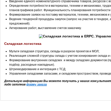
Введение единого номенклатурного справочника товаров, ресурсов с 
Определение потребности в материалах, техники и механизмах, труд
планов графиков работ. Функциональность планирования потребности 
Формирование заявок на поставку материалов, техники, механизмов и у
Ведение тендерной процедуры закупок (запрос на участие в тендере, 
предложений).
Актирование работ, выставление счетов заказчику.
Складская логистика
Мульти складская структура, склады в разрезе проектов и МОЛ;
Реализация сложной структуры склада с учетом зонирования склада и
Формирование внутренних складских и между складских документов (
подбор, расходные накладные).
Штрихкодирование и интеграция с ТСД;
Управления складскими запасами, и складским пространством, провед
Детальную информацию Вы можете получить у наших консультантов 
либо заполнив
форму заказа