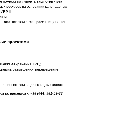
возможностью импорта закупочных цен;
овых ресурсов на основании календарных
MRP II;
слуг;
автоматическая е-mail рассылка, анализ
 ячейками хранения ТМЦ;
приемки, размещения, перемещение,
ения инвентаризации складских запасов.
по телефону: +38 (044) 581-59-33,