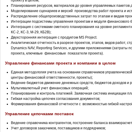
проекту в целом;
Планирования ресурсов, материалов до уровня управляемых пакетов 
Моделирование сценариев и версий производства работ проекта и ис
Распределение общепроизводственных затрат по этапам и видам прое
Интеграции подсистемы управления проектам и модуля финансового 
Интеграция с системами сметного планирования на уровне регламент
КС-2, КС-3, М-29, КБ2В);
Двухсторонняя интеграция с продуктом MS Project.
Аналитическая отчетность в разрезе проектов, этапов, видов работ, с
Dynamics NAV, Reporting Services, и другими приложениями (затраты п
проекта, ключевые финансовые показатели проекта).
Управление финансами проекта и компании в целом
Единая методология учета на основании справочников управленческой 
центры финансовой ответственности, проекты);
Ведение бюджетов движение денежных средств, бюджетов доходов и р
Мультивалютный учет финансовых операций;
Планирование и контроль платежей. Заявочная система инициации пл
Гибкая настройка цепочек согласования документов;
Формирования финансовой отчетности с возможностью гибкой настрой
Управление цепочками поставок
Ведение справочника контрагентов, построение баланса взаиморасчето
Учет договоров заказчиков, поставщиков и подрядчиков;