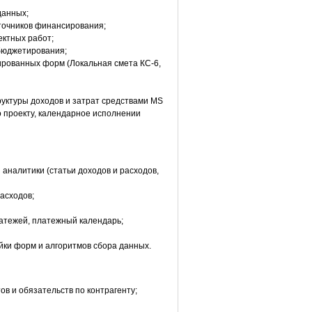
данных;
точников финансирования;
ктных работ;
бюджетирования;
ированных форм (Локальная смета КС-6,
труктуры доходов и затрат средствами MS
о проекту, календарное исполнении
аналитики (статьи доходов и расходов,
асходов;
атежей, платежный календарь;
ки форм и алгоритмов сбора данных.
в и обязательств по контрагенту;