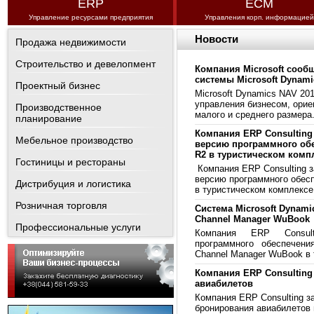
ERP
ECM
Управление ресурсами предприятия
Управления корп. информацией
Новости
Продажа недвижимости
Строительство и девелопмент
Компания Microsoft сооб
системы Microsoft Dynami
Проектный бизнес
Microsoft Dynamics NAV 201
управления бизнесом, орие
Производственное
малого и среднего размера
планирование
Компания ERP Consulting
Мебельное производство
версию программного обе
R2 в туристическом комп
Гостиницы и рестораны
Компания ERP Consulting 
версию программного обес
Дистрибуция и логистика
в туристическом комплексе
Розничная торговля
Система Microsoft Dynami
Channel Manager WuBook
Профессиональные услуги
Компания
ERP Consul
программного обеспечен
Channel Manager WuBook
в
Компания ERP Consultin
авиабилетов
Компания ERP Consulting з
бронирования авиабилетов 